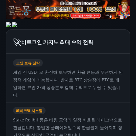
🚀
비트코인 카지노 최대 수익 전략
코인 보유 전략
게임 전 USDT로 환전해 보유하면 환율 변동과 무관하게 안
정적 게임이 가능합니다. 반대로 BTC 상승장에 BTC로 게
임하면 코인 가격 상승분도 함께 수익으로 누릴 수 있습니
다.
레이크백 시스템
Stake·Rollbit 등은 베팅 금액의 일정 비율을 레이크백으로
환급합니다. 활발한 플레이어일수록 환급률이 높아지며 장
기적으로 상당한 금액이 누적됩니다.