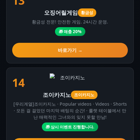
13
오징어릴게임
황금성
황금성 전문! 안전한 게임. 24시간 운영.
🎁 매충 20%
바로가기 →
14
조이카지노
조이카지노
[우리계열]조이카지노 · Popular videos · Videos · Shorts
· 모든 걸 걸었던 마지막 배팅의 순간! · 룰렛 테이블에서 만
난 매력적인 그녀와의 잊지 못할 만남!
🎁 상시 이벤트 진행합니다.