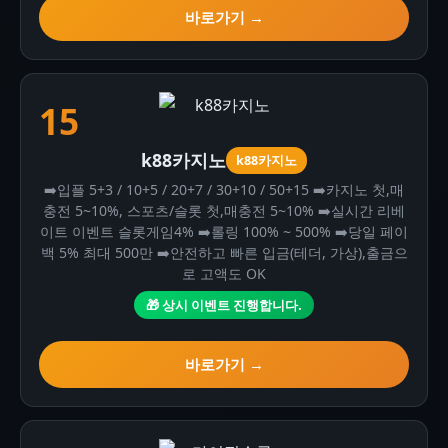
바로가기 →
15
k88카지노
k88카지노
➡️입플 5+3 / 10+5 / 20+7 / 30+10 / 50+15 ➡️카지노 첫,매
충전 5~10%, 스포츠/슬롯 첫,매충전 5~10% ➡️실시간 리베
이트 이벤트 슬롯게임4% ➡️롤링 100% ~ 500% ➡️당일 페이
백 5% 최대 500만 ➡️안전하고 빠른 입금(테더, 가상),출금으
로 고액도 OK
🎁 상시 이벤트 진행합니다.
바로가기 →