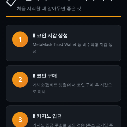
📋
처음 시작할 때 알아두면 좋은 것
₿ 코인 지갑 생성
1
MetaMask·Trust Wallet 등 비수탁형 지갑 생
성
₿ 코인 구매
2
거래소(업비트·빗썸)에서 코인 구매 후 지갑으
로 이체
₿ 카지노 입금
3
카지노 입금 주소로 코인 전송 (주소 오기입 주