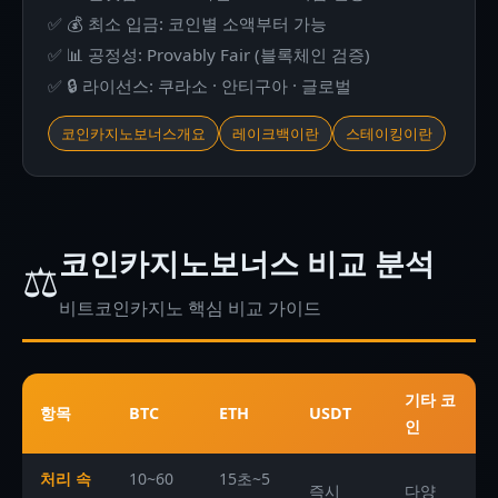
✅ 💰 최소 입금: 코인별 소액부터 가능
✅ 📊 공정성: Provably Fair (블록체인 검증)
✅ 🔒 라이선스: 쿠라소 · 안티구아 · 글로벌
코인카지노보너스개요
레이크백이란
스테이킹이란
코인카지노보너스 비교 분석
⚖️
비트코인카지노 핵심 비교 가이드
기타 코
항목
BTC
ETH
USDT
인
처리 속
10~60
15초~5
즉시
다양