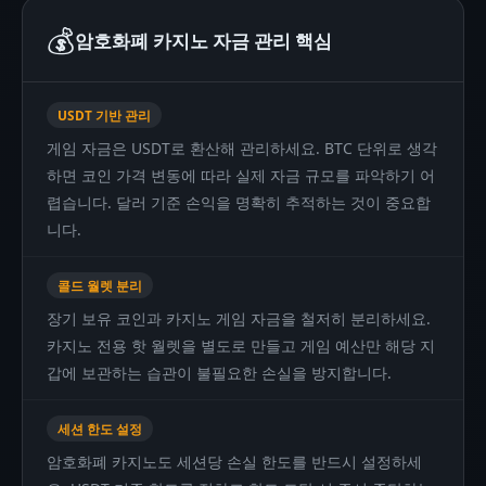
💰
암호화폐 카지노 자금 관리 핵심
USDT 기반 관리
게임 자금은 USDT로 환산해 관리하세요. BTC 단위로 생각
하면 코인 가격 변동에 따라 실제 자금 규모를 파악하기 어
렵습니다. 달러 기준 손익을 명확히 추적하는 것이 중요합
니다.
콜드 월렛 분리
장기 보유 코인과 카지노 게임 자금을 철저히 분리하세요.
카지노 전용 핫 월렛을 별도로 만들고 게임 예산만 해당 지
갑에 보관하는 습관이 불필요한 손실을 방지합니다.
세션 한도 설정
암호화폐 카지노도 세션당 손실 한도를 반드시 설정하세