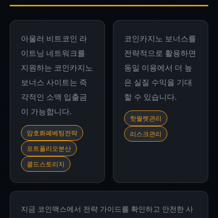
아울러 비트코인 라
코인카지노 보너스를
이트닝 네트워크를
전략적으로 활용하면
지원하는 코인카지노
동일 이용에서 더 높
보너스 사이트는 즉
은 실질 수익을 기대
각적인 소액 입출금
할 수 있습니다.
이 가능합니다.
핫월렛관리
암호화폐베팅전략
리스크관리
포트폴리오분산
콜드스토리지
지금 코인맥스에서 전략 가이드를 확인하고 안전한 사