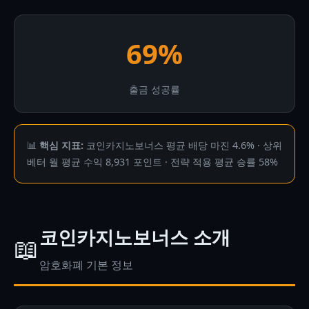
69%
출금 성공률
📊
핵심 지표:
코인카지노보너스 평균 배당 마진 4.6% · 상위
베터 월 평균 수익 8,931 포인트 · 전략 적용 평균 승률 58%
코인카지노보너스 소개
📖
암호화폐 기본 정보