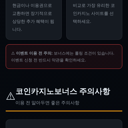
현금이나 이용권으로
비교로 가장 유리한 코
교환하면 장기적으로
인카지노 사이트를 선
상당한 추가 혜택이 됩
택하세요.
니다.
⚠️
이벤트 이용 전 주의:
보너스에는 롤링 조건이 있습니다.
이벤트 신청 전 반드시 약관을 확인하세요.
코인카지노보너스 주의사항
⚠️
이용 전 알아두면 좋은 주의사항