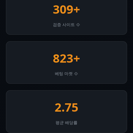
309+
검증 사이트 수
823+
베팅 마켓 수
2.75
평균 배당률