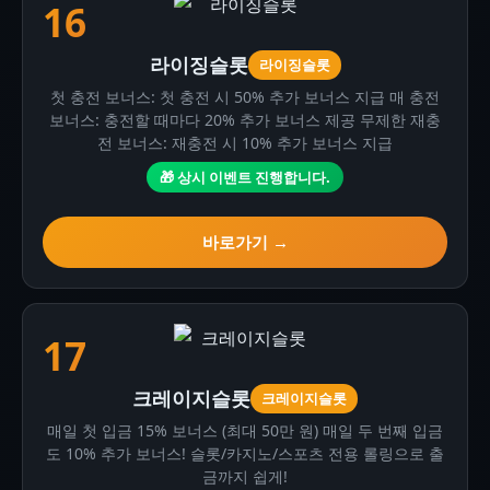
16
라이징슬롯
라이징슬롯
첫 충전 보너스: 첫 충전 시 50% 추가 보너스 지급 매 충전
보너스: 충전할 때마다 20% 추가 보너스 제공 무제한 재충
전 보너스: 재충전 시 10% 추가 보너스 지급
🎁 상시 이벤트 진행합니다.
바로가기 →
17
크레이지슬롯
크레이지슬롯
매일 첫 입금 15% 보너스 (최대 50만 원) 매일 두 번째 입금
도 10% 추가 보너스! 슬롯/카지노/스포츠 전용 롤링으로 출
금까지 쉽게!