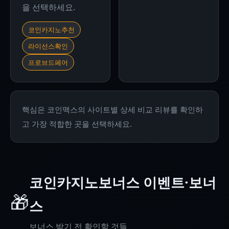
을 선택하세요.
코인카지노추천
라이선스확인
프로브드페어
핵심은 코인맥스의 사이트별 상세 비교 리뷰를 확인하
고 가장 적합한 곳을 선택하세요.
코인카지노보너스 이벤트·보너
🎁
스
보너스 받기 전 확인할 것들