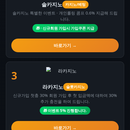
솔카지노
카지노/베팅
솔카지노 특별한 이벤트 · 개인롤링 콤프 0.6% 지급해 드립
니다.
🎁 · 신규회원 가입시 가입쿠폰 지급
바로가기 →
3
라카지노
슬롯카지노
신규가입 첫충 30% 회원 가입 후 첫 입금액에 대하여 30%
추가 충전을 하여 드립니다.
🎁 이벤트 5% 진행합니다.
바로가기 →